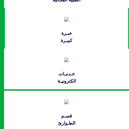
خبـرة
كبيـرة
خـدمـات
الكترونيـة
قسـم
الطـوارئ