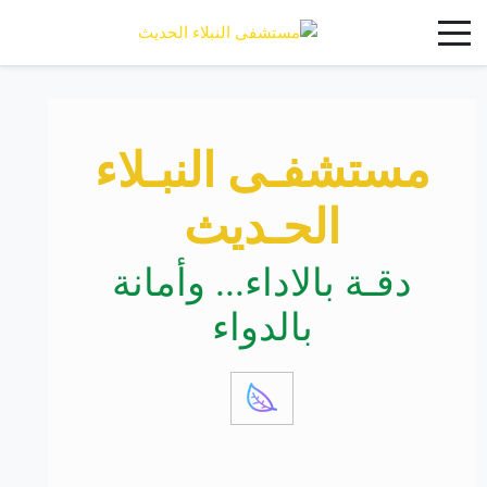
مستشفـى النبـلاء
الحـديث
دقـة بالاداء... وأمانة
بالدواء